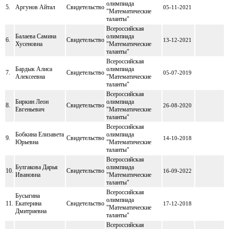
олимпиада
5.
Аргунов Айтал
Свидетельство
05-11-2021
"Математические
таланты"
Всероссийская
Балаева Самина
олимпиада
6.
Свидетельство
13-12-2021
Хусеновна
"Математические
таланты"
Всероссийская
Бардык Алиса
олимпиада
7.
Свидетельство
05-07-2019
Алексеевна
"Математические
таланты"
Всероссийская
Биркин Леон
олимпиада
8.
Свидетельство
26-08-2020
Евгеньевич
"Математические
таланты"
Всероссийская
Бобкина Елизавета
олимпиада
9.
Свидетельство
14-10-2018
Юрьевна
"Математические
таланты"
Всероссийская
Булгакова Дарья
олимпиада
10.
Свидетельство
16-09-2022
Ивановна
"Математические
таланты"
Всероссийская
Бусыгина
олимпиада
11.
Екатерина
Свидетельство
17-12-2018
"Математические
Дмитриевна
таланты"
Всероссийская