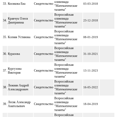
олимпиада
33.
Косякова Ева
Свидетельство
03-03-2018
"Математические
таланты"
Всероссийская
Кравчук Олеся
олимпиада
34.
Свидетельство
23-12-2018
Дмитриевна
"Математические
таланты"
Всероссийская
олимпиада
35.
Ксения Устинова
Свидетельство
08-01-2019
"Математические
таланты"
Всероссийская
олимпиада
36.
Куразова
Свидетельство
31-10-2021
"Математические
таланты"
Всероссийская
Кургузова
олимпиада
37.
Свидетельство
13-11-2023
Виктория
"Математические
таланты"
Всероссийская
Лежнин Андрей
олимпиада
38.
Свидетельство
16-05-2022
Александрович
"Математические
таланты"
Всероссийская
Лесик Александр
олимпиада
39.
Свидетельство
18-04-2019
Анатольевич
"Математические
таланты"
Всероссийская