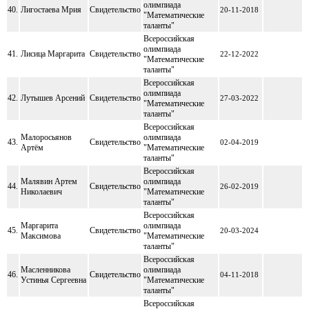
олимпиада
40.
Лигостаева Мрия
Свидетельство
20-11-2018
"Математические
таланты"
Всероссийская
олимпиада
41.
Лисица Маргарита
Свидетельство
22-12-2022
"Математические
таланты"
Всероссийская
олимпиада
42.
Лутышев Арсений
Свидетельство
27-03-2022
"Математические
таланты"
Всероссийская
Малоросьянов
олимпиада
43.
Свидетельство
02-04-2019
Артём
"Математические
таланты"
Всероссийская
Малявин Артем
олимпиада
44.
Свидетельство
26-02-2019
Николаевич
"Математические
таланты"
Всероссийская
Маргарита
олимпиада
45.
Свидетельство
20-03-2024
Максимова
"Математические
таланты"
Всероссийская
Масленникова
олимпиада
46.
Свидетельство
04-11-2018
Устинья Сергеевна
"Математические
таланты"
Всероссийская