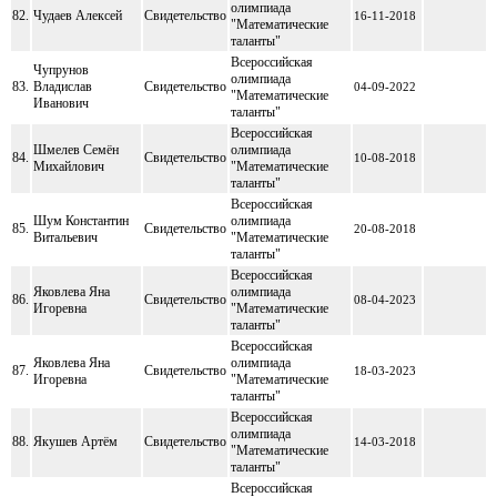
олимпиада
82.
Чудаев Алексей
Свидетельство
16-11-2018
"Математические
таланты"
Всероссийская
Чупрунов
олимпиада
83.
Владислав
Свидетельство
04-09-2022
"Математические
Иванович
таланты"
Всероссийская
Шмелев Семён
олимпиада
84.
Свидетельство
10-08-2018
Михайлович
"Математические
таланты"
Всероссийская
Шум Константин
олимпиада
85.
Свидетельство
20-08-2018
Витальевич
"Математические
таланты"
Всероссийская
Яковлева Яна
олимпиада
86.
Свидетельство
08-04-2023
Игоревна
"Математические
таланты"
Всероссийская
Яковлева Яна
олимпиада
87.
Свидетельство
18-03-2023
Игоревна
"Математические
таланты"
Всероссийская
олимпиада
88.
Якушев Артём
Свидетельство
14-03-2018
"Математические
таланты"
Всероссийская