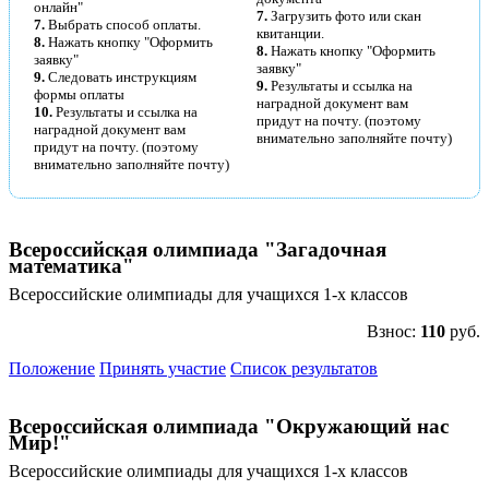
онлайн"
7.
Загрузить фото или скан
7.
Выбрать способ оплаты.
квитанции.
8.
Нажать кнопку "Оформить
8.
Нажать кнопку "Оформить
Нажимая на кнопку, вы даете согласие на обработку своих персон
заявку"
заявку"
данных согласно 152-ФЗ.
Подробнее
9.
Следовать инструкциям
9.
Результаты и ссылка на
формы оплаты
наградной документ вам
10.
Результаты и ссылка на
придут на почту. (поэтому
наградной документ вам
внимательно заполняйте почту)
придут на почту. (поэтому
внимательно заполняйте почту)
Всероссийская олимпиада "Загадочная
математика"
Всероссийские олимпиады для учащихся 1-х классов
Взнос:
110
руб.
Положение
Принять участие
Список результатов
Всероссийская олимпиада "Окружающий нас
Мир!"
Всероссийские олимпиады для учащихся 1-х классов