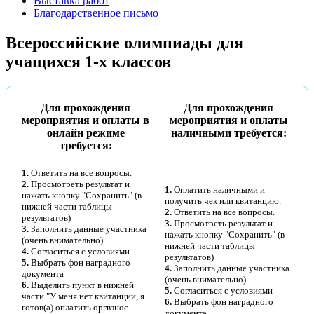
Выставка работ
Благодарственное письмо
Анонсы конкурсов
Всероссийские олимпиады для
Подпишитесь на анонсы сегодня и узнавайте пе
учащихся 1-х классов
о самом важном.
Email
Для прохождения
Для прохождения
мероприятия и оплаты в
мероприятия и оплаты
онлайн режиме
наличными требуется:
требуется:
Имя
1.
Ответить на все вопросы.
2.
Просмотреть результат и
1.
Оплатить наличными и
нажать кнопку "Сохранить" (в
получить чек или квитанцию.
нижней части таблицы
2.
Ответить на все вопросы.
результатов)
3.
Просмотреть результат и
3.
Заполнить данные участника
нажать кнопку "Сохранить" (в
Организация
(очень внимательно)
нижней части таблицы
4.
Согласиться с условиями
результатов)
5.
Выбрать фон наградного
4.
Заполнить данные участника
документа
(очень внимательно)
6.
Выделить пункт в нижней
5.
Согласиться с условиями
части "У меня нет квитанции, я
6.
Выбрать фон наградного
готов(а) оплатить оргвзнос
Подписаться
документа