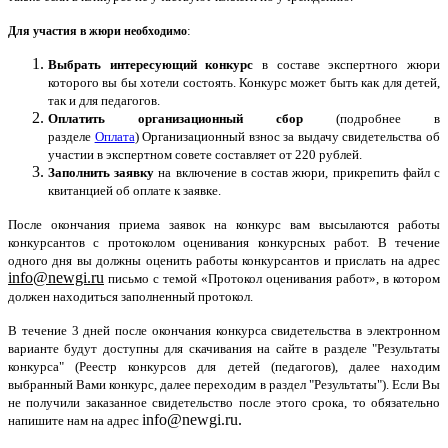
:
Для участия в жюри необходимо
Выбрать интересующий конкурс
в составе экспертного жюри
которого вы бы хотели состоять. Конкурс может быть как для детей,
так и для педагогов.
Оплатить организационный сбор
(подробнее в
разделе
Оплата
) Организационный взнос за выдачу свидетельства об
участии в экспертном совете составляет от 220 рублей.
Заполнить заявку
на включение в состав жюри, прикрепить файл с
квитанцией об оплате к заявке.
После окончания приема заявок на конкурс вам высылаются работы
конкурсантов с протоколом оценивания конкурсных работ. В течение
одного дня вы должны оценить работы конкурсантов
и прислать на адрес
info@newgi.ru
письмо с темой «Протокол оценивания работ», в котором
должен находиться
заполненный протокол.
В течение 3 дней после окончания конкурса свидетельства в электронном
варианте будут доступны для скачивания на сайте в разделе "Результаты
конкурса" (Реестр конкурсов для детей (педагогов), далее находим
выбранный Вами конкурс, далее переходим в раздел "Результаты"). Если Вы
не получили заказанное свидетельство после этого срока, то обязательно
info@newgi.ru.
напишите нам на адрес