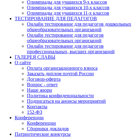
Олимпиады для учащихся 9-х классов
Email
Олимпиады для учащихся 10-х классов
Олимпиады для учащихся 11-х классов
ТЕСТИРОВАНИЕ ДЛЯ ПЕДАГОГОВ
Онлайн тестирование для педагогов дошкольных
общеобразовательных организаций
Имя
Онлайн тестирование для педагогов
общеобразовательных организаций
Онлайн тестирование для педагогов
профессиональных, высших организаций
ГАЛЕРЕЯ СЛАВЫ
Организация
О сайте
Оплата организационного взноса
Заказать диплом почтой России
Договор-оферта
Вопрос - ответ
Наше жюри
Подписаться
Политика конфиденциальности
Подписаться на анонсы мероприятий
Контакты
Нажимая на кнопку, вы даете согласие на обработку своих персон
152-ФЗ
данных согласно 152-ФЗ.
Подробнее
Конференции
Конференции
Сборники докладов
Патриотические конкурсы