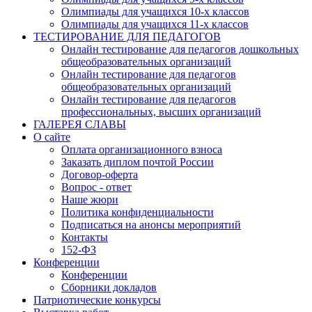
Олимпиады для учащихся 10-х классов
Олимпиады для учащихся 11-х классов
ТЕСТИРОВАНИЕ ДЛЯ ПЕДАГОГОВ
Имя
Онлайн тестирование для педагогов дошкольных
общеобразовательных организаций
Онлайн тестирование для педагогов
общеобразовательных организаций
Онлайн тестирование для педагогов
Организация
профессиональных, высших организаций
ГАЛЕРЕЯ СЛАВЫ
О сайте
Оплата организационного взноса
Заказать диплом почтой России
Договор-оферта
Подписаться
Вопрос - ответ
Наше жюри
Политика конфиденциальности
Нажимая на кнопку, вы даете согласие на обработку своих персон
Подписаться на анонсы мероприятий
данных согласно 152-ФЗ.
Подробнее
Контакты
152-ФЗ
Конференции
Конференции
Сборники докладов
Патриотические конкурсы