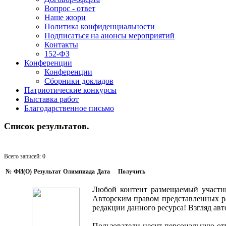
Вопрос - ответ
Наше жюри
Политика конфиденциальности
Подписаться на анонсы мероприятий
Контакты
152-ФЗ
Конференции
Конференции
Сборники докладов
Патриотические конкурсы
Выставка работ
Благодарственное письмо
Список результатов.
Всего записей: 0
№
ФИ(O)
Результат
Олимпиада
Дата
Получить
Любой контент размещаемый участни
Авторским правом представленных ра
редакции данного ресурса! Взгляд ав
Пользователи несут персональную отв