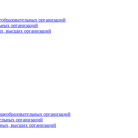
еобразовательных организаций
ьных организаций
ых, высших организаций
бщеобразовательных организаций
тельных организаций
ьных, высших организаций