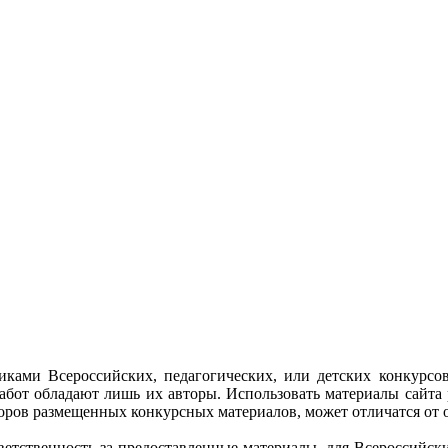
ками Всероссийских, педагогических, или детских конкурсов
бот обладают лишь их авторы. Использовать материалы сайта 
торов размещенных конкурсных материалов, может отличатся от 
етственность за предоставленные материалы, для Всероссийских