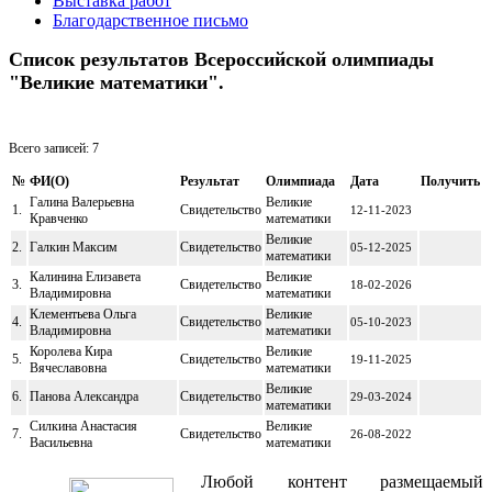
Выставка работ
Благодарственное письмо
Список результатов Всероссийской олимпиады
"Великие математики".
Всего записей: 7
№
ФИ(O)
Результат
Олимпиада
Дата
Получить
Галина Валерьевна
Великие
1.
Свидетельство
12-11-2023
Кравченко
математики
Великие
2.
Галкин Максим
Свидетельство
05-12-2025
математики
Калинина Елизавета
Великие
3.
Свидетельство
18-02-2026
Владимировна
математики
Клементьева Ольга
Великие
4.
Свидетельство
05-10-2023
Владимировна
математики
Королева Кира
Великие
5.
Свидетельство
19-11-2025
Вячеславовна
математики
Великие
6.
Панова Александра
Свидетельство
29-03-2024
математики
Силкина Анастасия
Великие
7.
Свидетельство
26-08-2022
Васильевна
математики
Любой контент размещаемый