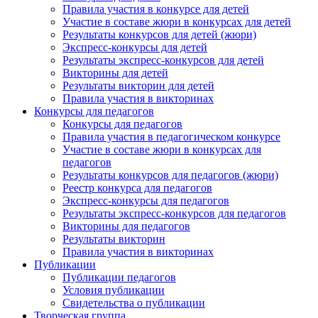
Правила участия в конкурсе для детей
Участие в составе жюри в конкурсах для детей
Результаты конкурсов для детей (жюри)
Экспресс-конкурсы для детей
Результаты экспресс-конкурсов для детей
Викторины для детей
Результаты викторин для детей
Правила участия в викторинах
Конкурсы для педагогов
Конкурсы для педагогов
Правила участия в педагогическом конкурсе
Участие в составе жюри в конкурсах для
педагогов
Результаты конкурсов для педагогов (жюри)
Реестр конкурса для педагогов
Экспресс-конкурсы для педагогов
Анонсы конкурсов
Результаты экспресс-конкурсов для педагогов
Викторины для педагогов
Подпишитесь на анонсы сегодня и узнавайте пе
Результаты викторин
о самом важном.
Правила участия в викторинах
Публикации
Публикации педагогов
Email
Условия публикации
Свидетельства о публикации
Творческая группа