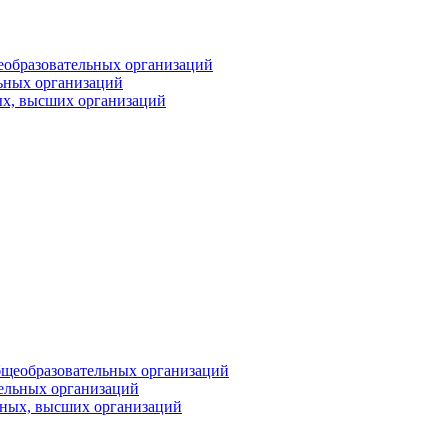
еобразовательных организаций
ьных организаций
ых, высших организаций
бщеобразовательных организаций
тельных организаций
ьных, высших организаций