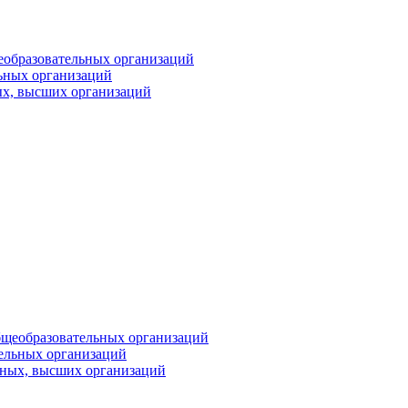
еобразовательных организаций
ьных организаций
ых, высших организаций
бщеобразовательных организаций
тельных организаций
ьных, высших организаций