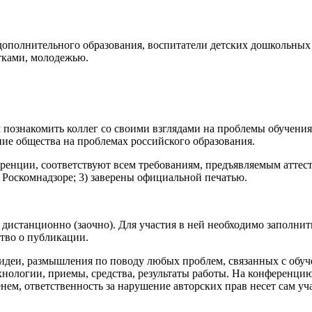
 дополнительного образования, воспитатели детских дошкольных
стками, молодежью.
 познакомить коллег со своими взглядами на проблемы обучения
ние общества на проблемах российского образования.
еренции, соответствуют всем требованиям, предъявляемым атте
 Роскомнадзоре; 3) заверены официальной печатью.
истанционно (заочно). Для участия в ней необходимо заполнить 
ство о публикации.
 идеи, размышления по поводу любых проблем, связанных с обу
хнологии, приемы, средства, результаты работы. На конференци
нем, ответственность за нарушение авторских прав несет сам у