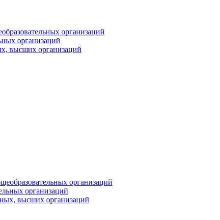
еобразовательных организаций
ьных организаций
ых, высших организаций
бщеобразовательных организаций
тельных организаций
ьных, высших организаций