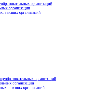
Имя
еобразовательных организаций
ьных организаций
ых, высших организаций
Организация
Подписаться
Нажимая на кнопку, вы даете согласие на обработку своих
персональных данных согласно 152-ФЗ.
Подробнее
бщеобразовательных организаций
тельных организаций
ьных, высших организаций