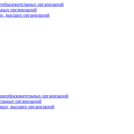
Имя
еобразовательных организаций
ьных организаций
ых, высших организаций
Организация
Подписаться
Нажимая на кнопку, вы даете согласие на обработку своих
персональных данных согласно 152-ФЗ.
Подробнее
бщеобразовательных организаций
тельных организаций
ьных, высших организаций