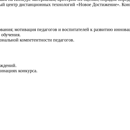
ьный центр дистанционных технологий «Новое Достижение». Ко
зования; мотивация педагогов и воспитателей к развитию иннов
 обучения.
иональной компетентности педагогов.
еждений.
минациях конкурса.