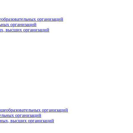
еобразовательных организаций
ьных организаций
ых, высших организаций
бщеобразовательных организаций
тельных организаций
ьных, высших организаций