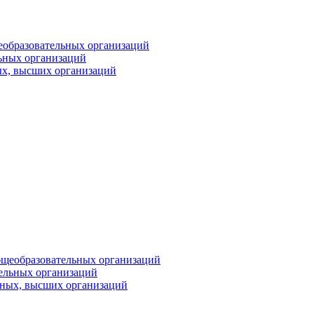
еобразовательных организаций
ьных организаций
ых, высших организаций
бщеобразовательных организаций
тельных организаций
ьных, высших организаций