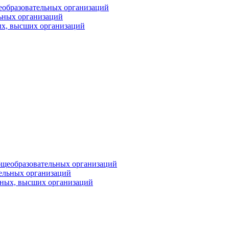
Имя
еобразовательных организаций
ьных организаций
ых, высших организаций
Организация
Подписаться
Нажимая на кнопку, вы даете согласие на обработку своих
персональных данных согласно 152-ФЗ.
Подробнее
бщеобразовательных организаций
тельных организаций
ьных, высших организаций