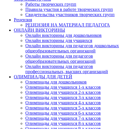
Работы творческих групп
Правила участия в работе творческих групп
Email
Свидетельства участников творческих групп
Рецензия
РЕЦЕНЗИЯ НА МАТЕРИАЛ ПЕДАГОГА
ОНЛАЙН ВИКТОРИНЫ
Онлайн викторины для дошкольников
Имя
Онлайн викторины для учащихся
Онлайн викторины для педагогов дошкольных
общеобразовательных организаций
Онлайн викторины для педагогов
общеобразовательных организаций
Онлайн викторины для педагогов
Организация
профессиональных, высших организаций
ОЛИМПИАДЫ ДЛЯ ДЕТЕЙ
Олимпиады для дошкольников
Олимпиады для учащихся 1-х классов
Олимпиады для учащихся 2-х классов
Олимпиады для учащихся 3-х классов
Подписаться
Олимпиады для учащихся 4-х классов
Олимпиады для учащихся 5-х классов
Олимпиады для учащихся 6-х классов
Нажимая на кнопку, вы даете согласие на обработку своих персон
Олимпиады для учащихся 7-х классов
данных согласно 152-ФЗ.
Подробнее
Олимпиады для учащихся 8-х классов
Олимпиады для учащихся 9-х классов