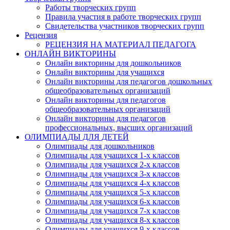
Работы творческих групп
Правила участия в работе творческих групп
Свидетельства участников творческих групп
Имя
Рецензия
РЕЦЕНЗИЯ НА МАТЕРИАЛ ПЕДАГОГА
ОНЛАЙН ВИКТОРИНЫ
Онлайн викторины для дошкольников
Онлайн викторины для учащихся
Организация
Онлайн викторины для педагогов дошкольных
общеобразовательных организаций
Онлайн викторины для педагогов
общеобразовательных организаций
Онлайн викторины для педагогов
профессиональных, высших организаций
Подписаться
ОЛИМПИАДЫ ДЛЯ ДЕТЕЙ
Олимпиады для дошкольников
Олимпиады для учащихся 1-х классов
Олимпиады для учащихся 2-х классов
Нажимая на кнопку, вы даете согласие на обработку своих персон
данных согласно 152-ФЗ.
Подробнее
Олимпиады для учащихся 3-х классов
Олимпиады для учащихся 4-х классов
Олимпиады для учащихся 5-х классов
Олимпиады для учащихся 6-х классов
Олимпиады для учащихся 7-х классов
Олимпиады для учащихся 8-х классов
Олимпиады для учащихся 9-х классов