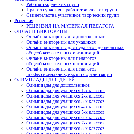
Работы творческих групп
Правила участия в работе творческих групп
Свидетельства участников творческих групп
Имя
Рецензия
РЕЦЕНЗИЯ НА МАТЕРИАЛ ПЕДАГОГА
ОНЛАЙН ВИКТОРИНЫ
Онлайн викторины для дошкольников
Онлайн викторины для учащихся
Организация
Онлайн викторины для педагогов дошкольных
общеобразовательных организаций
Онлайн викторины для педагогов
общеобразовательных организаций
Онлайн викторины для педагогов
профессиональных, высших организаций
Подписаться
ОЛИМПИАДЫ ДЛЯ ДЕТЕЙ
Олимпиады для дошкольников
Олимпиады для учащихся 1-х классов
Олимпиады для учащихся 2-х классов
Нажимая на кнопку, вы даете согласие на обработку своих персон
данных согласно 152-ФЗ.
Подробнее
Олимпиады для учащихся 3-х классов
Олимпиады для учащихся 4-х классов
Олимпиады для учащихся 5-х классов
Олимпиады для учащихся 6-х классов
Олимпиады для учащихся 7-х классов
Олимпиады для учащихся 8-х классов
Олимпиады для учащихся 9-х классов