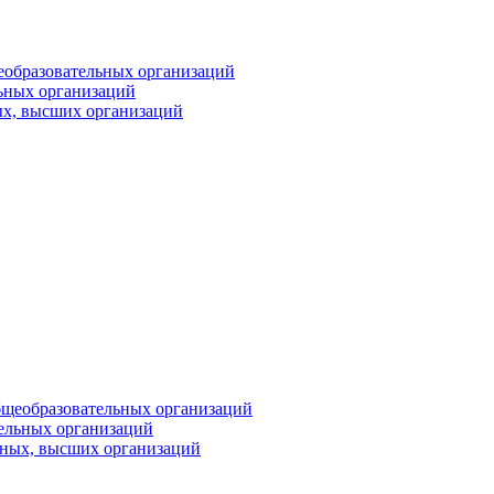
еобразовательных организаций
ьных организаций
ых, высших организаций
бщеобразовательных организаций
тельных организаций
ьных, высших организаций