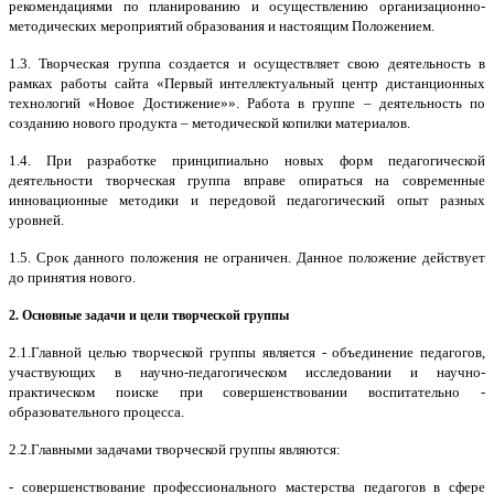
Подпишитесь на анонсы сегодня и узнавайте пе
рекомендациями по планированию и осуществлению организационно-
методических мероприятий образования и настоящим Положением.
о самом важном.
1.3. Творческая группа создается и осуществляет свою деятельность в
Email
рамках работы сайта «Первый интеллектуальный центр дистанционных
технологий «Новое Достижение»». Работа в группе – деятельность по
созданию нового продукта – методической копилки материалов.
1.4. При разработке принципиально новых форм педагогической
деятельности творческая группа вправе опираться на современные
Имя
инновационные методики и передовой педагогический опыт разных
уровней.
1.5. Срок данного положения не ограничен. Данное положение действует
до принятия нового.
Организация
2. Основные задачи и цели творческой группы
2.1.Главной целью творческой группы является - объединение педагогов,
участвующих в научно-педагогическом исследовании и научно-
практическом поиске при совершенствовании воспитательно -
Подписаться
образовательного процесса.
2.2.Главными задачами творческой группы являются:
Нажимая на кнопку, вы даете согласие на обработку своих персон
данных согласно 152-ФЗ.
Подробнее
- совершенствование профессионального мастерства педагогов в сфере