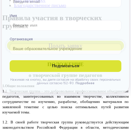
Выставка работ
Благодарственное письмо
Правила участия в творческих
группах
Подать заявку
ПОЛОЖЕНИЕ
о творческой группе педагогов
1.Общие положения
1.1. Творческая группа – это добровольное профессиональное объединение
педагогов, заинтересованных во взаимном творчестве, коллективном
сотрудничестве по изучению, разработке, обобщению материалов по
заявленной тематике с целью поиска оптимальных путей развития
изучаемой темы.
Анонсы конкурсов
1.2. В своей работе творческая группа руководствуется действующим
законодательством Российской Федерации в области, методическими